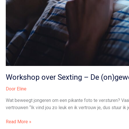
Workshop over Sexting – De (on)gew
Door
Eline
Wat beweegt jongeren om een pikante foto te versturen? Vaak 
vertrouwen “Ik vind jou zo leuk en ik vertrouw je, dus stuur i
Workshop
Read More »
over