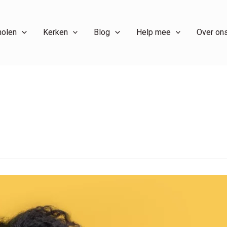
holen
Kerken
Blog
Help mee
Over on