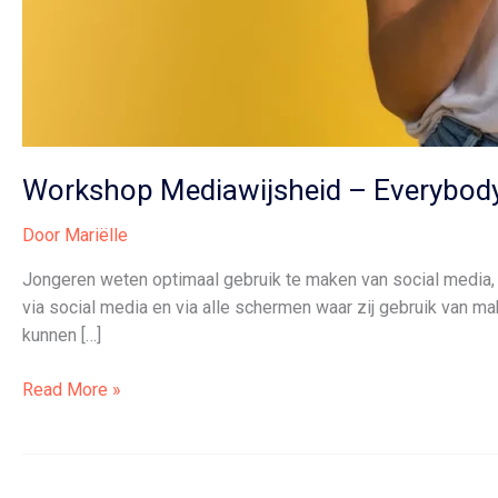
Workshop Mediawijsheid – Everybod
Door
Mariëlle
Jongeren weten optimaal gebruik te maken van social media, 
via social media en via alle schermen waar zij gebruik van 
kunnen […]
Workshop
Read More »
Mediawijsheid
–
Everybody