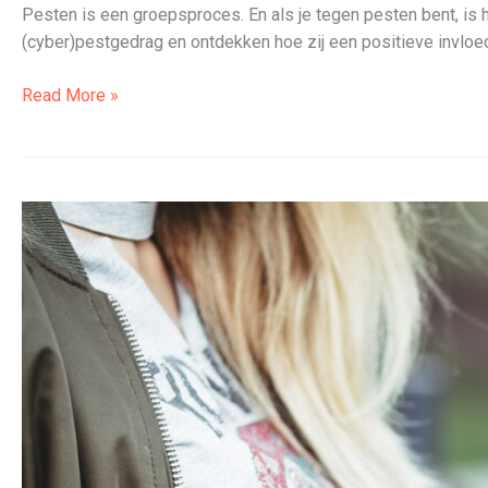
Pesten is een groepsproces. En als je tegen pesten bent, is h
(cyber)pestgedrag en ontdekken hoe zij een positieve invloe
Workshop
Read More »
Pestaanpak –
Up2You