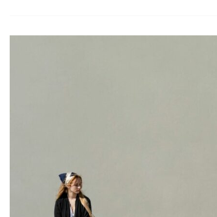
Sexting
–
De
(on)gewenste
foto