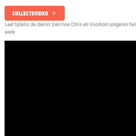
collectevideo
Laat tijdens de dienst zien hoe Chris en Voorkom jongeren he
werk.