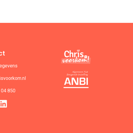
ct
gegevens
isvoorkom.nl
 04 850