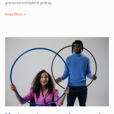
grensoverschrijdend gedrag.
Wat
Read More »
kun
je
doen
bij
signalen
van
grensoverschrijdend
gedrag?