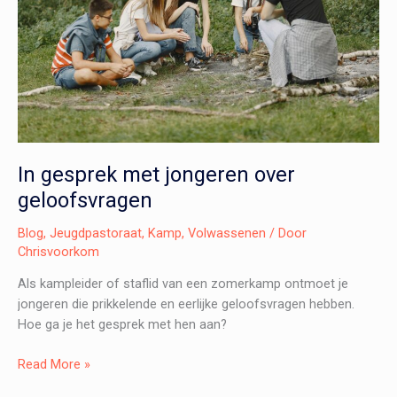
In gesprek met jongeren over
geloofsvragen
Blog
,
Jeugdpastoraat
,
Kamp
,
Volwassenen
/ Door
Chrisvoorkom
Als kampleider of staflid van een zomerkamp ontmoet je
jongeren die prikkelende en eerlijke geloofsvragen hebben.
Hoe ga je het gesprek met hen aan?
In
Read More »
gesprek