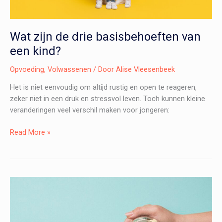
Wat zijn de drie basisbehoeften van
een kind?
Opvoeding
,
Volwassenen
/ Door
Alise Vleesenbeek
Het is niet eenvoudig om altijd rustig en open te reageren,
zeker niet in een druk en stressvol leven. Toch kunnen kleine
veranderingen veel verschil maken voor jongeren:
Wat
Read More »
zijn
de
drie
basisbehoeften
van
een
kind?