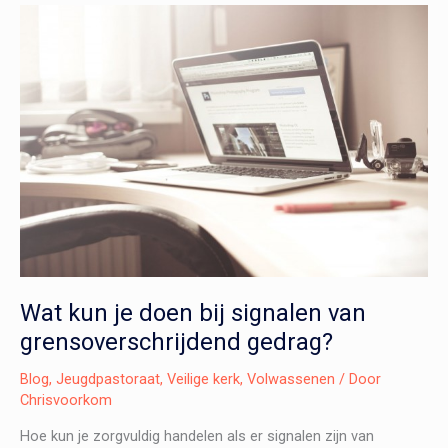
onzekerheid
met
jongeren?
Wat kun je doen bij signalen van
grensoverschrijdend gedrag?
Blog
,
Jeugdpastoraat
,
Veilige kerk
,
Volwassenen
/ Door
Chrisvoorkom
Hoe kun je zorgvuldig handelen als er signalen zijn van