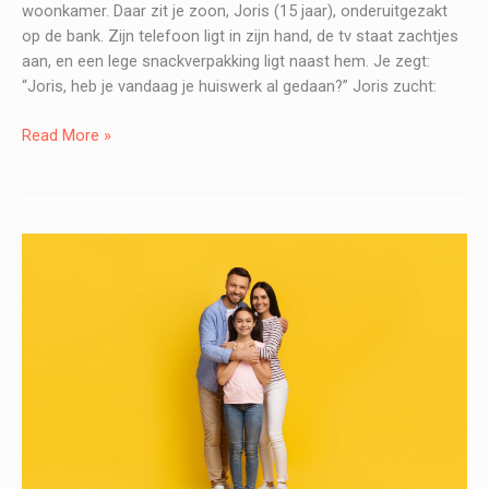
woonkamer. Daar zit je zoon, Joris (15 jaar), onderuitgezakt
op de bank. Zijn telefoon ligt in zijn hand, de tv staat zachtjes
aan, en een lege snackverpakking ligt naast hem. Je zegt:
“Joris, heb je vandaag je huiswerk al gedaan?” Joris zucht:
Mag
Read More »
ik
ook
weleens
niksen?