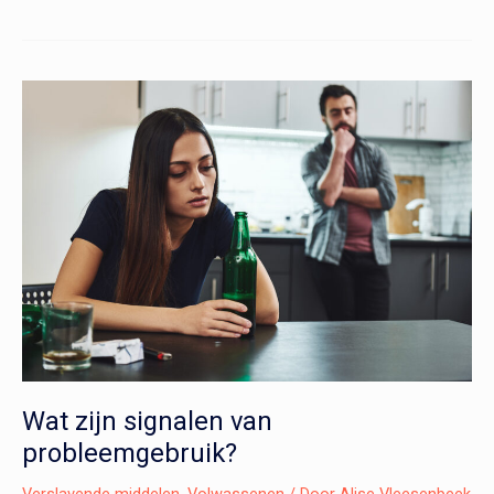
mijn
kind
heeft
geldzorgen?!
Wat zijn signalen van
probleemgebruik?
Verslavende middelen
,
Volwassenen
/ Door
Alise Vleesenbeek