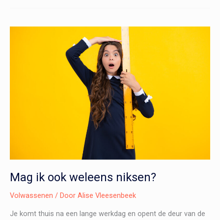
met
jongeren
over
geloofsvragen
Mag ik ook weleens niksen?
Volwassenen
/ Door
Alise Vleesenbeek
Je komt thuis na een lange werkdag en opent de deur van de