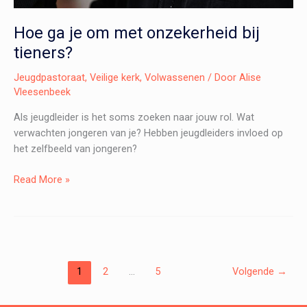
Hoe ga je om met onzekerheid bij
tieners?
Jeugdpastoraat
,
Veilige kerk
,
Volwassenen
/ Door
Alise
Vleesenbeek
Als jeugdleider is het soms zoeken naar jouw rol. Wat
verwachten jongeren van je? Hebben jeugdleiders invloed op
het zelfbeeld van jongeren?
Hoe
Read More »
ga
je
om
met
onzekerheid
1
2
…
5
Volgende
→
bij
tieners?