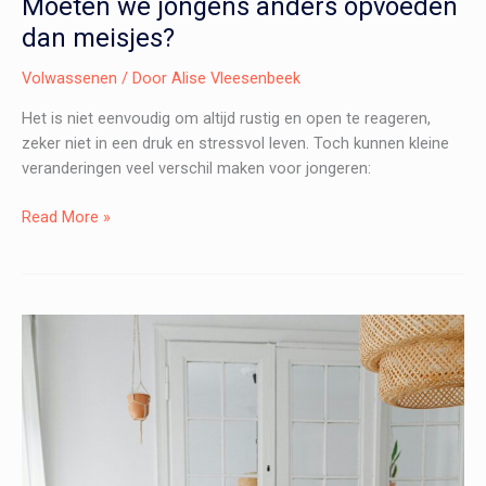
Moeten we jongens anders opvoeden
dan meisjes?
Volwassenen
/ Door
Alise Vleesenbeek
Het is niet eenvoudig om altijd rustig en open te reageren,
zeker niet in een druk en stressvol leven. Toch kunnen kleine
veranderingen veel verschil maken voor jongeren:
Moeten
Read More »
we
jongens
anders
opvoeden
dan
meisjes?