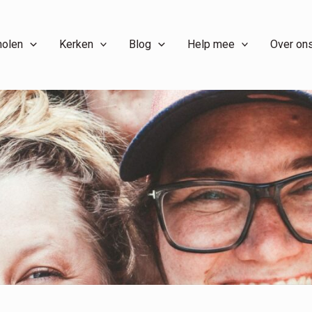
holen
Kerken
Blog
Help mee
Over on