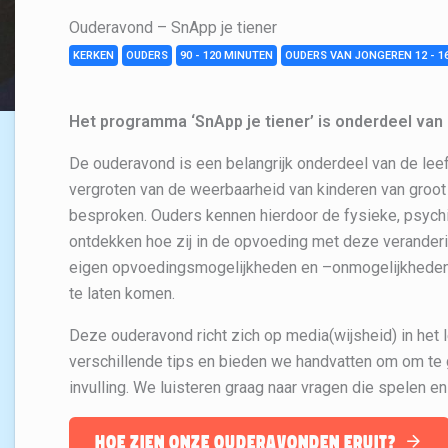
Ouderavond – SnApp je tiener
KERKEN
OUDERS
90 - 120 MINUTEN
OUDERS VAN JONGEREN 12 - 1
Het programma ‘SnApp je tiener’ is onderdeel va
De ouderavond is een belangrijk onderdeel van de leefst
vergroten van de weerbaarheid van kinderen van groot
besproken. Ouders kennen hierdoor de fysieke, psych
ontdekken hoe zij in de opvoeding met deze veranderi
eigen opvoedingsmogelijkheden en –onmogelijkheden.
te laten komen.
Deze ouderavond richt zich op media(wijsheid) in het
verschillende tips en bieden we handvatten om om te 
invulling. We luisteren graag naar vragen die spelen 
hoe zien onze ouderavonden eruit?