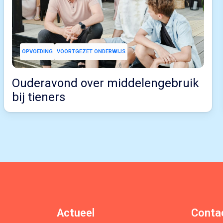
OPVOEDING
VOORTGEZET ONDERWIJS
Ouderavond over middelengebruik
bij tieners
Actueel
Conta