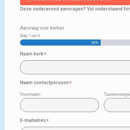
Deze ouderavond aanvragen? Vul onderstaand form
Aanvraag voor Kerken
Stap
1
van
3
33%
Naam kerk
*
Naam contactpersoon
*
Voornaam
Tussenvoegs
E-mailadres
*