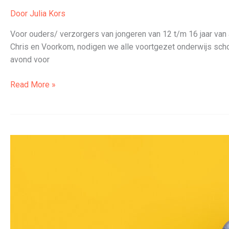
Door
Julia Kors
Voor ouders/ verzorgers van jongeren van 12 t/m 16 jaar va
Chris en Voorkom, nodigen we alle voortgezet onderwijs scho
avond voor
Workshopavond
Read More »
Goeree-
Overflakkee:
Als
Ouder
in
Regie