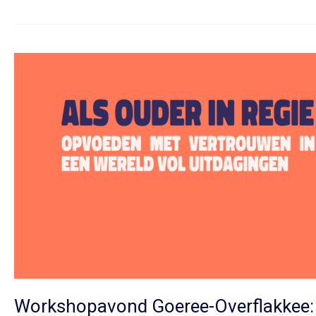
Heerenveen:
Samen
Sterk
in
Opvoeden
Workshopavond Goeree-Overflakkee: 