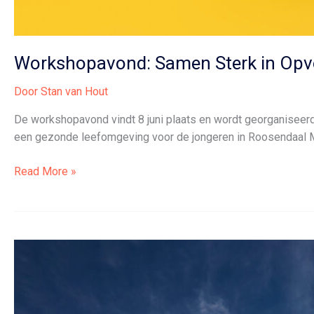
Workshopavond: Samen Sterk in Opv
Door
Stan van Hout
De workshopavond vindt 8 juni plaats en wordt georganisee
een gezonde leefomgeving voor de jongeren in Roosendaal Miss
Workshopavond:
Read More »
Samen
Sterk
in
Opvoeden
in
Roosendaal