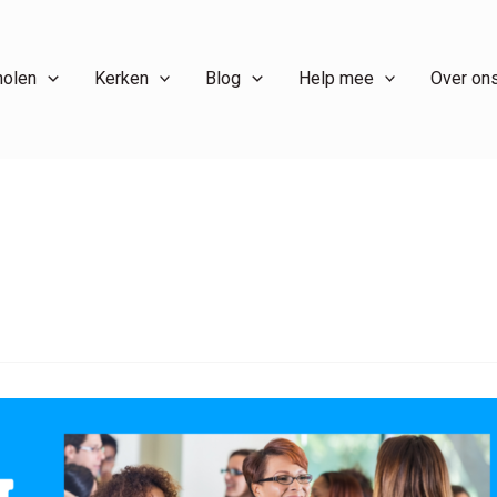
holen
Kerken
Blog
Help mee
Over on