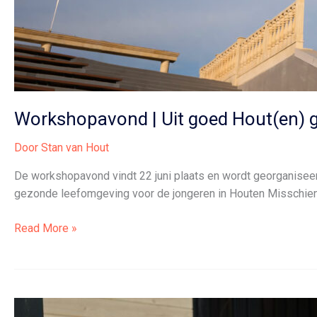
Workshopavond | Uit goed Hout(en) 
Door
Stan van Hout
De workshopavond vindt 22 juni plaats en wordt georganise
gezonde leefomgeving voor de jongeren in Houten Misschien her
Workshopavond
Read More »
|
Uit
goed
Hout(en)
gesneden