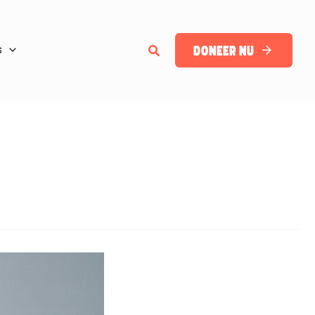
Zoeken
Doneer nu
s