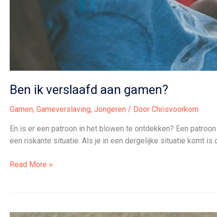
Ben ik verslaafd aan gamen?
Gamen
,
Gameverslaving
,
Jongeren
/ Door
Chrisvoorkom
En is er een patroon in het blowen te ontdekken? Een patroon is
een riskante situatie. Als je in een dergelijke situatie komt is
Ben
Read More »
ik
verslaafd
aan
gamen?