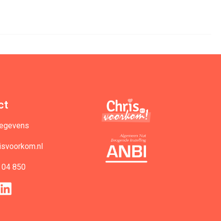
ct
gegevens
isvoorkom.nl
 04 850