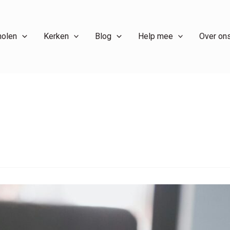
holen
Kerken
Blog
Help mee
Over on