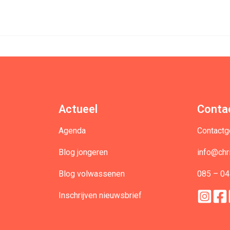
Actueel
Conta
Agenda
Contact
Blog jongeren
info@chr
Blog volwassenen
085 – 04
Inschrijven nieuwsbrief