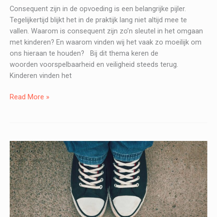
Consequent zijn in de opvoeding is een belangrijke pijler.
Tegelijkertijd blijkt het in de praktijk lang niet altijd mee te
vallen. Waarom is consequent zijn zo’n sleutel in het omgaan
met kinderen? En waarom vinden wij het vaak zo moeilijk om
ons hieraan te houden? Bij dit thema keren de
woorden voorspelbaarheid en veiligheid steeds terug.
Kinderen vinden het
Consequent
Read More »
zijn
in
de
opvoeding:
hoe
houd
je
dat
vol?