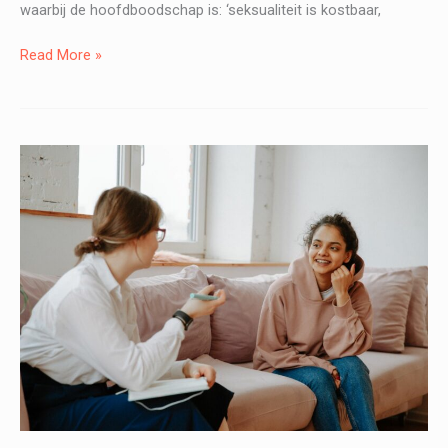
waarbij de hoofdboodschap is: ‘seksualiteit is kostbaar,
Workshop
Read More »
Seksualiteit
–
Be
a
(wo)man