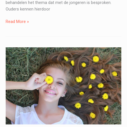
behandelen het thema dat met de jongeren is besproken.
Ouders kennen hierdoor
Ouderavond
Read More »
–
Hoera,
mijn
kind
wordt
een
puber!