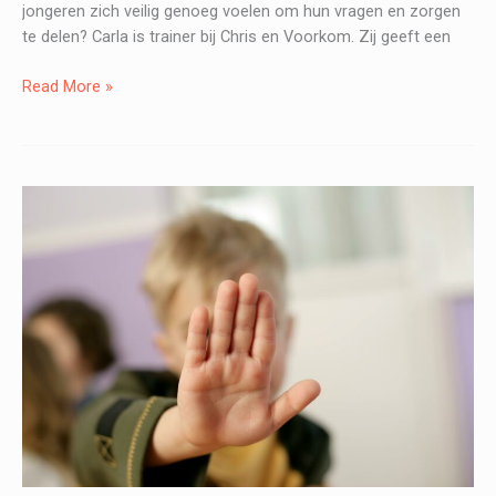
jongeren zich veilig genoeg voelen om hun vragen en zorgen
te delen? Carla is trainer bij Chris en Voorkom. Zij geeft een
Een
Read More »
kijkje
in
een
klassikale
les
over
grenzen