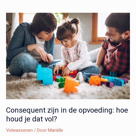
staan
en
hou
ze
vast!
Consequent zijn in de opvoeding: hoe
houd je dat vol?
Volwassenen
/ Door
Mariëlle