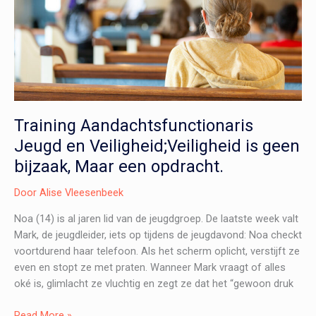
met
jongeren?
Training Aandachtsfunctionaris
Jeugd en Veiligheid;Veiligheid is geen
bijzaak, Maar een opdracht.
Door
Alise Vleesenbeek
Noa (14) is al jaren lid van de jeugdgroep. De laatste week valt
Mark, de jeugdleider, iets op tijdens de jeugdavond: Noa checkt
voortdurend haar telefoon. Als het scherm oplicht, verstijft ze
even en stopt ze met praten. Wanneer Mark vraagt of alles
oké is, glimlacht ze vluchtig en zegt ze dat het “gewoon druk
Training
Read More »