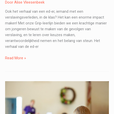
Door
Alise Vleesenbeek
Ook het verhaal van een ed-er, iemand met een
verslavingsverleden, in de klas? Het kan een enorme impact
maken! Met onze Grip-leerlijn bieden we een krachtige manier
om jongeren bewust te maken van de gevolgen van
verslaving, en te leren over keuzes maken,
verantwoordelijkheid nemen en het belang van steun. Het
verhaal van de ed-er
Waarom
Read More »
is
het
belangrijk
dat
ed-
ers
hun
verhaal
delen