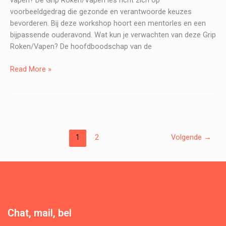
vapen? De Grip Roken/Vapen les richt zich op
voorbeeldgedrag die gezonde en verantwoorde keuzes
bevorderen. Bij deze workshop hoort een mentorles en een
bijpassende ouderavond. Wat kun je verwachten van deze Grip
Roken/Vapen? De hoofdboodschap van de
Workshop
Read More »
GRIP
roken/vapen
1
2
Volgende
→
Chat, mail, bel