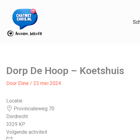
Ga
naar
de
Sc
inhoud
Dorp De Hoop – Koetshuis
Door
Eline
/
23 mei 2024
Locatie
Provincialeweg 70
Dordrecht
3329 KP
Volgende activiteit