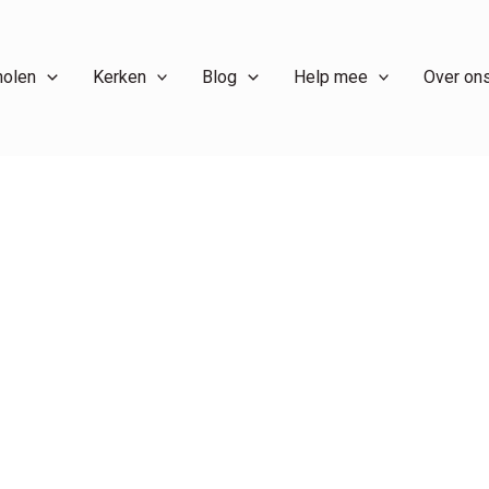
holen
Kerken
Blog
Help mee
Over on