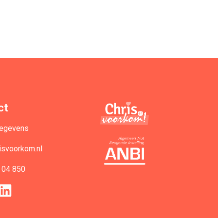
ct
gegevens
isvoorkom.nl
 04 850