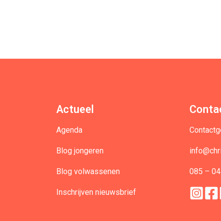
Actueel
Conta
Agenda
Contact
Blog jongeren
info@chr
Blog volwassenen
085 – 04
Inschrijven nieuwsbrief