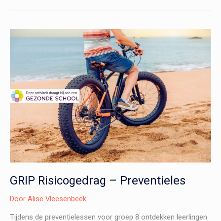
Jouw
leven
doet
ertoe
GRIP Risicogedrag – Preventieles
Door
Alise Vleesenbeek
Tijdens de preventielessen voor groep 8 ontdekken leerlingen