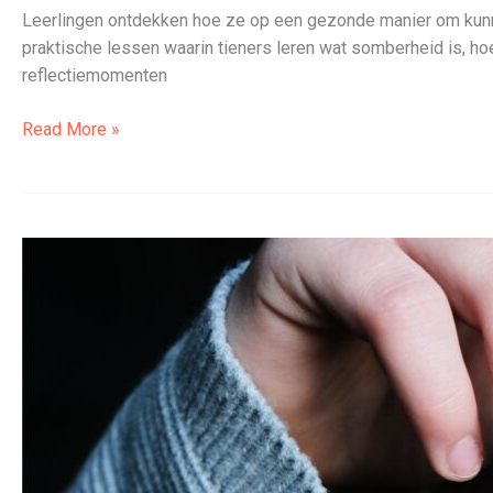
Leerlingen ontdekken hoe ze op een gezonde manier om kunn
praktische lessen waarin tieners leren wat somberheid is, 
reflectiemomenten
Workshop
Read More »
Somberheid
–
Up
and
Down