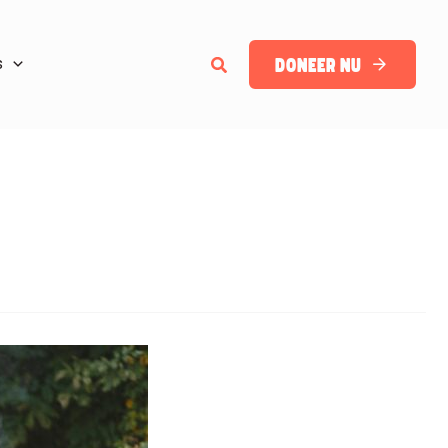
Zoeken
Doneer nu
s