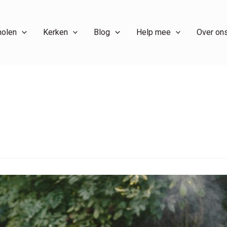
holen
Kerken
Blog
Help mee
Over on