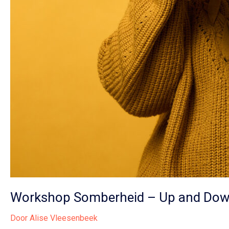
Workshop Somberheid – Up and Do
Door
Alise Vleesenbeek