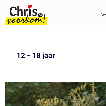
Ga
naar
de
Sc
inhoud
12 - 18 jaar