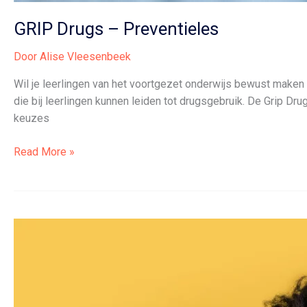
GRIP Drugs – Preventieles
Door
Alise Vleesenbeek
Wil je leerlingen van het voortgezet onderwijs bewust maken 
die bij leerlingen kunnen leiden tot drugsgebruik. De Grip D
keuzes
GRIP
Read More »
Drugs
–
Preventieles