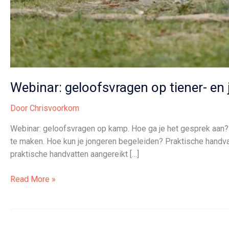
Webinar: geloofsvragen op tiener- e
Door
Chrisvoorkom
Webinar: geloofsvragen op kamp. Hoe ga je het gesprek aan? E
te maken. Hoe kun je jongeren begeleiden? Praktische handva
praktische handvatten aangereikt […]
Webinar:
Read More »
geloofsvragen
op
tiener-