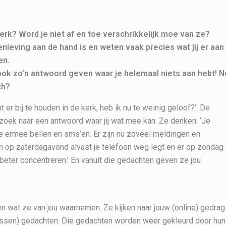
 kerk? Word je niet af en toe verschrikkelijk moe van ze?
nleving aan de hand is en weten vaak precies wat jij er aan
en.
ook zo’n antwoord geven waar je helemaal niets aan hebt! N
ch?
t er bij te houden in de kerk, heb ik nu te weinig geloof?’. De
 zoek naar een antwoord waar jij wat mee kan. Ze denken: ‘Je
je ermee bellen en sms’en. Er zijn nu zoveel meldingen en
an op zaterdagavond alvast je telefoon weg legt en er op zondag
 beter concentreren.’ En vanuit die gedachten geven ze jou
 wat ze van jou waarnemen. Ze kijken naar jouw (online) gedrag
wassen) gedachten. Die gedachten worden weer gekleurd door hun