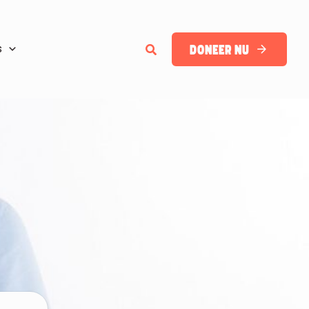
Zoeken
Doneer nu
s