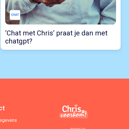
CHAT
‘Chat met Chris’ praat je dan met
chatgpt?
ct
gegevens