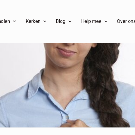
holen
Kerken
Blog
Help mee
Over on