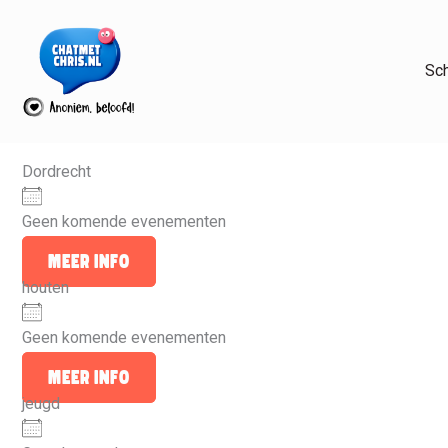
Ga
naar
de
Sc
inhoud
Dordrecht
Geen komende evenementen
Meer info
houten
Geen komende evenementen
Meer info
jeugd