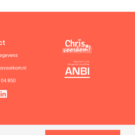
ct
gegevens
isvoorkom.nl
 04 850