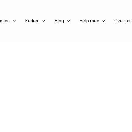
holen
Kerken
Blog
Help mee
Over on